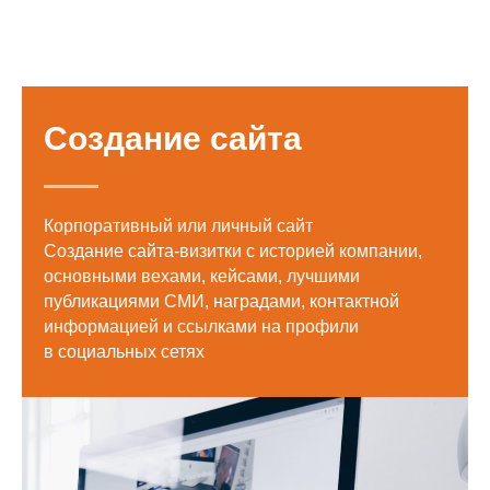
Создание сайта
Корпоративный или личный сайт
Создание сайта-визитки с историей компании,
основными вехами, кейсами, лучшими
публикациями СМИ, наградами, контактной
информацией и ссылками на профили
в социальных сетях